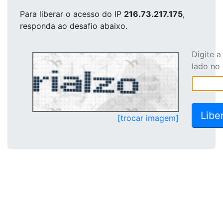
Para liberar o acesso
do IP
216.73.217.175
,
responda ao desafio abaixo.
Digite 
lado no
[trocar imagem]